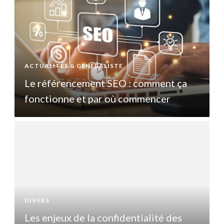
ACTUALITÉS & GÉNÉRALISTE
A
Le référencement SEO : comment ça
fonctionne et par où commencer
DIVERS
D
Les enjeux de la confidentialité des
L