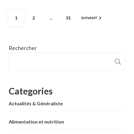
Pagination
PAGE
PAGE
PAGE
1
2
…
31
SUIVANT
des
publications
Rechercher
R
Categories
Actualités & Généraliste
Alimentation et nutrition