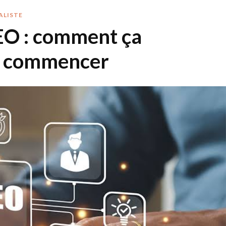
ALISTE
EO : comment ça
où commencer