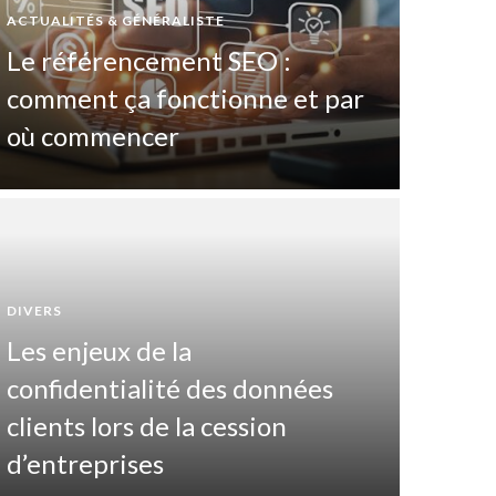
ACTUALITÉS & GÉNÉRALISTE
Le référencement SEO :
comment ça fonctionne et par
où commencer
DIVERS
Les enjeux de la
DIVERTIS
confidentialité des données
Pas
clients lors de la cession
maî
d’entreprises