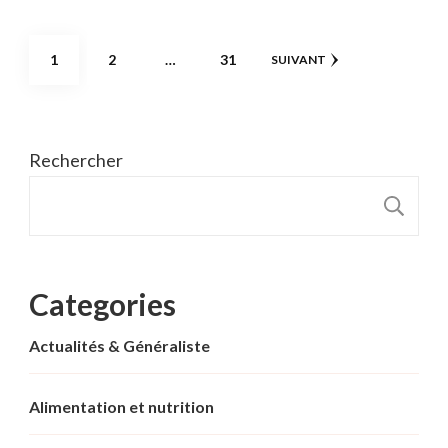
Pagination
PAGE
PAGE
PAGE
1
2
…
31
SUIVANT
des
publications
Rechercher
R
Categories
Actualités & Généraliste
Alimentation et nutrition