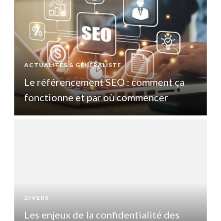
ACTUALITÉS & GÉNÉRALISTE
A
Le référencement SEO : comment ça
fonctionne et par où commencer
DIVERS
D
Les enjeux de la confidentialité des
L