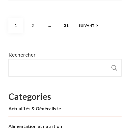
Pagination
PAGE
PAGE
PAGE
1
2
…
31
SUIVANT
des
publications
Rechercher
R
Categories
Actualités & Généraliste
Alimentation et nutrition