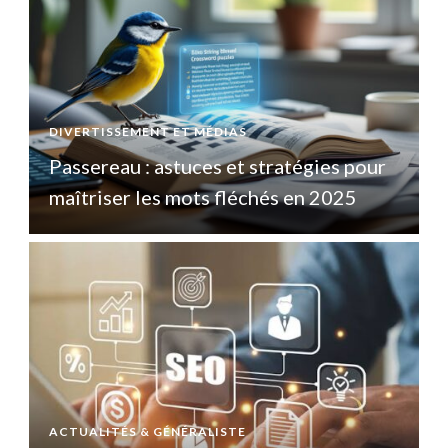
DIVERTISSEMENT ET MÉDIAS
D
Passereau : astuces et stratégies pour
P
maîtriser les mots fléchés en 2025
ACTUALITÉS & GÉNÉRALISTE
A