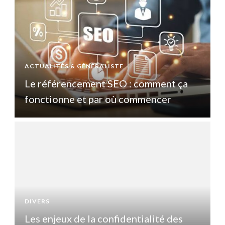
ACTUALITÉS & GÉNÉRALISTE
A
Le référencement SEO : comment ça
fonctionne et par où commencer
DIVERS
D
Les enjeux de la confidentialité des
L