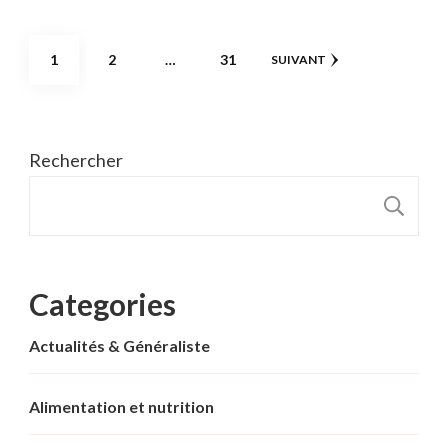
Pagination
PAGE
PAGE
PAGE
1
2
…
31
SUIVANT
des
publications
Rechercher
R
Categories
Actualités & Généraliste
Alimentation et nutrition