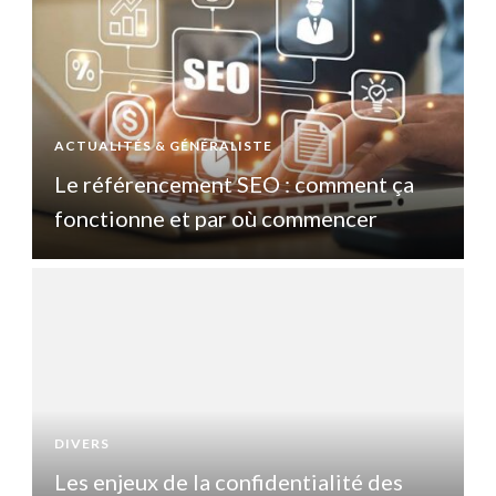
ACTUALITÉS & GÉNÉRALISTE
A
Le référencement SEO : comment ça
fonctionne et par où commencer
DIVERS
D
Les enjeux de la confidentialité des
L