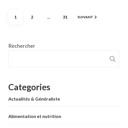
Pagination
PAGE
PAGE
PAGE
1
2
…
31
SUIVANT
des
publications
Rechercher
R
Categories
Actualités & Généraliste
Alimentation et nutrition