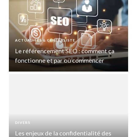
ACTUALITÉS & GÉNÉRALISTE
A
Le référencement SEO : comment ça
fonctionne et par où commencer
DIVERS
D
Les enjeux de la confidentialité des
L