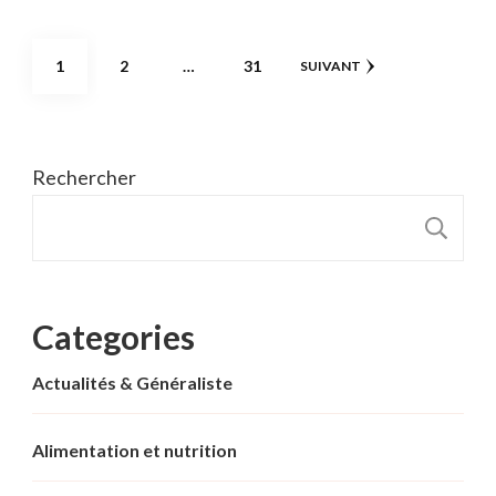
Pagination
PAGE
PAGE
PAGE
1
2
…
31
SUIVANT
des
publications
Rechercher
R
Categories
Actualités & Généraliste
Alimentation et nutrition