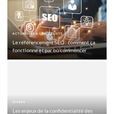
ACTUALITÉS & GÉNÉRALISTE
A
Le référencement SEO : comment ça
fonctionne et par où commencer
DIVERS
D
Les enjeux de la confidentialité des
L