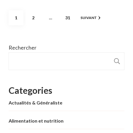
Pagination
PAGE
PAGE
PAGE
1
2
…
31
SUIVANT
des
publications
Rechercher
R
Categories
Actualités & Généraliste
Alimentation et nutrition