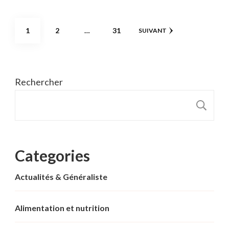
Pagination
PAGE
PAGE
PAGE
1
2
…
31
SUIVANT
des
publications
Rechercher
R
Categories
Actualités & Généraliste
Alimentation et nutrition