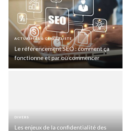
ACTUALITÉS & GÉNÉRALISTE
A
Le référencement SEO : comment ça
fonctionne et par où commencer
DIVERS
D
Les enjeux de la confidentialité des
L