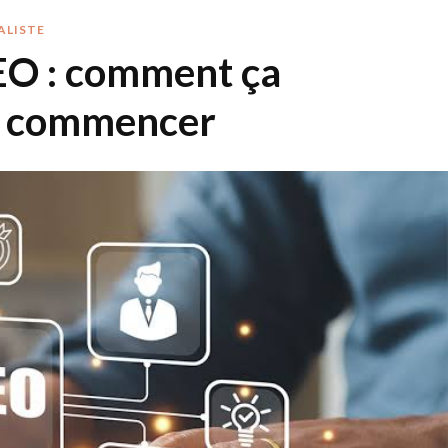
ALISTE
EO : comment ça
où commencer