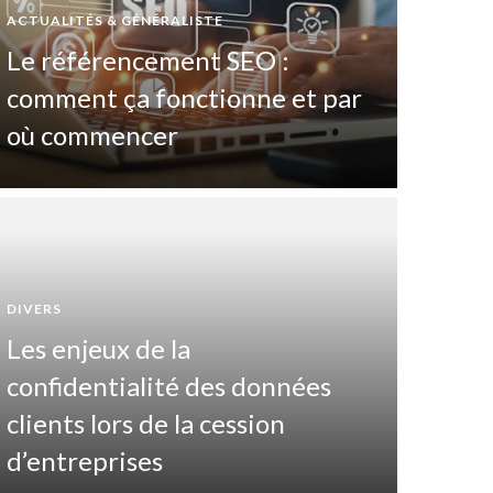
ACTUALITÉS & GÉNÉRALISTE
Le référencement SEO :
comment ça fonctionne et par
où commencer
DIVERS
Les enjeux de la
DIVERTIS
confidentialité des données
Pas
clients lors de la cession
maî
d’entreprises