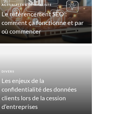
ACTUALITÉS & GÉNÉRALISTE
Le référencement SEO :
comment ça fonctionne et par
où commencer
DIVERS
Les enjeux de la
DIVERTIS
confidentialité des données
Pas
clients lors de la cession
maî
d’entreprises