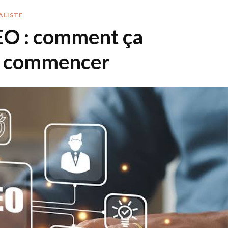
ALISTE
EO : comment ça
où commencer