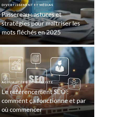
DIVERTISSEMENT ET MÉDIAS
Passereau : astuces et
stratégies pour maîtriser les
mots fléchés en 2025
ACTUALITÉS & GÉNÉRALISTE
ÉDUCATI
Le référencement SEO :
App
comment ça fonctionne et par
com
où commencer