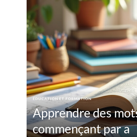
 les
ÉDUCATION ET FORMATION
Apprendre des mots
t par
commençant par a