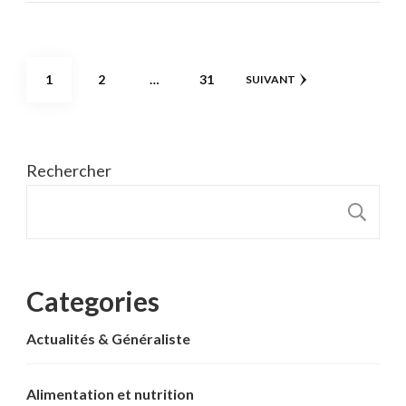
Pagination
PAGE
PAGE
PAGE
1
2
…
31
SUIVANT
des
publications
Rechercher
R
Categories
Actualités & Généraliste
Alimentation et nutrition