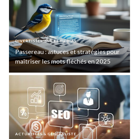
DIVERTISSEMENT ET MÉDIAS
D
Passereau : astuces et stratégies pour
P
maîtriser les mots fléchés en 2025
ACTUALITÉS & GÉNÉRALISTE
A