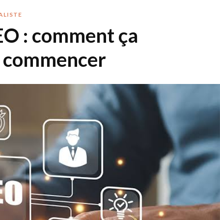
ALISTE
EO : comment ça
où commencer