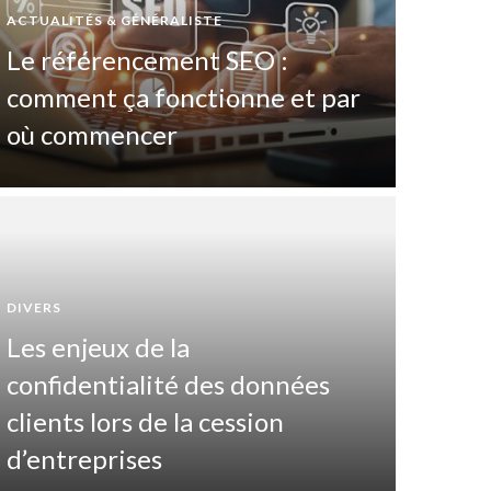
ACTUALITÉS & GÉNÉRALISTE
Le référencement SEO :
comment ça fonctionne et par
où commencer
DIVERS
Les enjeux de la
DIVERTIS
confidentialité des données
Pas
clients lors de la cession
maî
d’entreprises