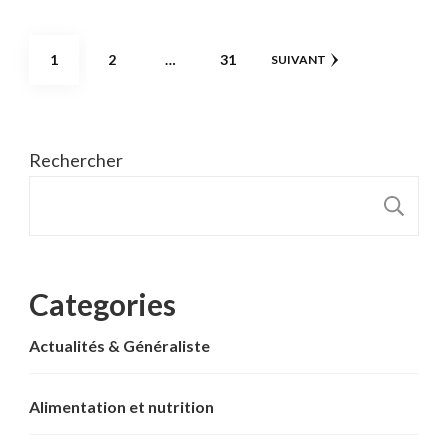
Pagination
PAGE
PAGE
PAGE
1
2
…
31
SUIVANT
des
publications
Rechercher
R
Categories
Actualités & Généraliste
Alimentation et nutrition