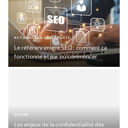
ACTUALITÉS & GÉNÉRALISTE
A
Le référencement SEO : comment ça
fonctionne et par où commencer
DIVERS
D
Les enjeux de la confidentialité des
L