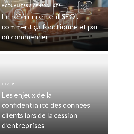
ACTUALITÉS & GÉNÉRALISTE
Le référencement SEO :
comment ça fonctionne et par
où commencer
DIVERS
Les enjeux de la
DIVERTIS
confidentialité des données
Pas
clients lors de la cession
maî
d’entreprises