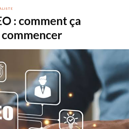
ALISTE
EO : comment ça
où commencer