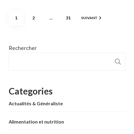
Pagination
PAGE
PAGE
PAGE
1
2
…
31
SUIVANT
des
publications
Rechercher
R
Categories
Actualités & Généraliste
Alimentation et nutrition