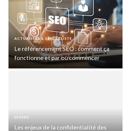
ACTUALITÉS & GÉNÉRALISTE
A
Le référencement SEO : comment ça
fonctionne et par où commencer
DIVERS
D
Les enjeux de la confidentialité des
L