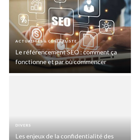
ACTUALITÉS & GÉNÉRALISTE
A
Le référencement SEO : comment ça
fonctionne et par où commencer
DIVERS
D
Les enjeux de la confidentialité des
L