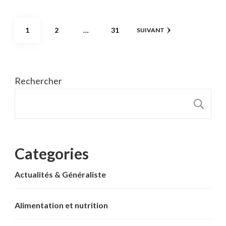
Pagination
PAGE
PAGE
PAGE
1
2
…
31
SUIVANT
des
publications
Rechercher
R
Categories
Actualités & Généraliste
Alimentation et nutrition