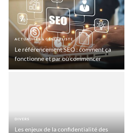
ACTUALITÉS & GÉNÉRALISTE
A
Le référencement SEO : comment ça
fonctionne et par où commencer
DIVERS
D
Les enjeux de la confidentialité des
L