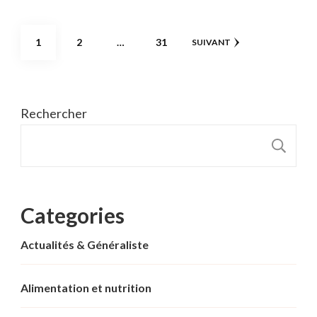
Pagination
PAGE
PAGE
PAGE
1
2
…
31
SUIVANT
des
publications
Rechercher
R
Categories
Actualités & Généraliste
Alimentation et nutrition