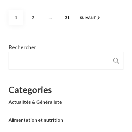
Pagination
PAGE
PAGE
PAGE
1
2
…
31
SUIVANT
des
publications
Rechercher
R
Categories
Actualités & Généraliste
Alimentation et nutrition