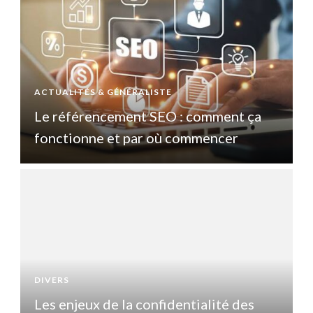
ACTUALITÉS & GÉNÉRALISTE
A
Le référencement SEO : comment ça
fonctionne et par où commencer
DIVERS
D
Les enjeux de la confidentialité des
L