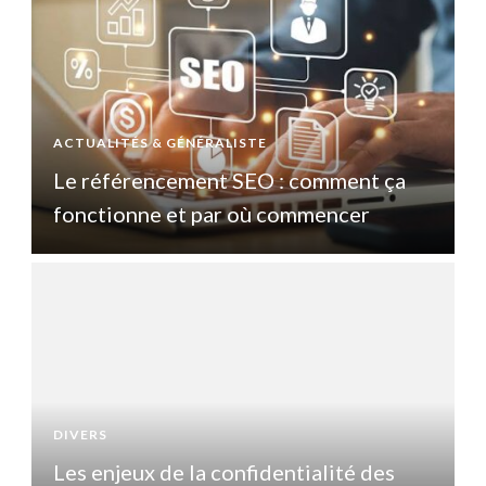
ACTUALITÉS & GÉNÉRALISTE
A
Le référencement SEO : comment ça
fonctionne et par où commencer
DIVERS
D
Les enjeux de la confidentialité des
L