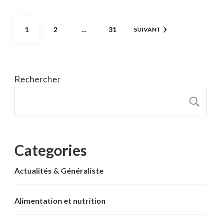
Pagination
PAGE
PAGE
PAGE
1
2
…
31
SUIVANT
des
publications
Rechercher
R
Categories
Actualités & Généraliste
Alimentation et nutrition