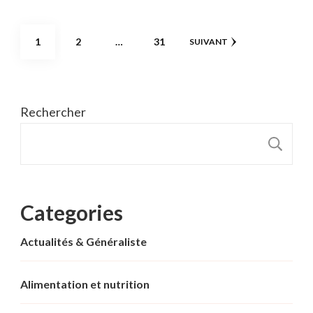
Pagination
PAGE
PAGE
PAGE
1
2
…
31
SUIVANT
des
publications
Rechercher
R
Categories
Actualités & Généraliste
Alimentation et nutrition