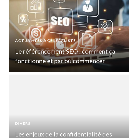
ACTUALITÉS & GÉNÉRALISTE
A
Le référencement SEO : comment ça
fonctionne et par où commencer
DIVERS
D
Les enjeux de la confidentialité des
L