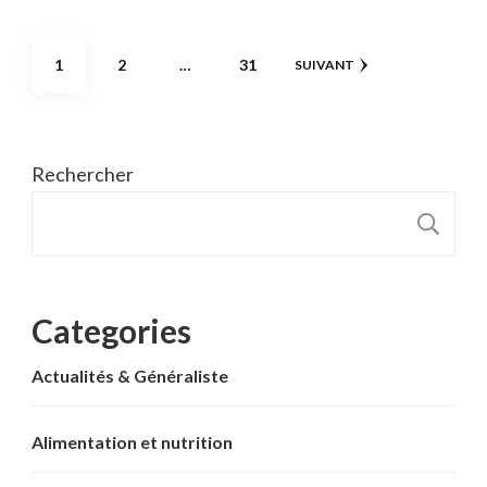
Pagination
PAGE
PAGE
PAGE
1
2
…
31
SUIVANT
des
publications
Rechercher
R
Categories
Actualités & Généraliste
Alimentation et nutrition