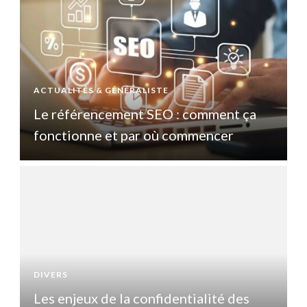
ACTUALITÉS & GÉNÉRALISTE
A
Le référencement SEO : comment ça
fonctionne et par où commencer
DIVERS
D
Les enjeux de la confidentialité des
L