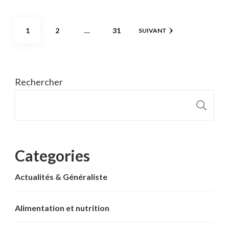
Pagination
PAGE
PAGE
PAGE
1
2
…
31
SUIVANT
des
publications
Rechercher
R
Categories
Actualités & Généraliste
Alimentation et nutrition