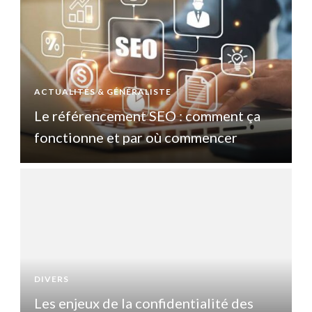
ACTUALITÉS & GÉNÉRALISTE
A
Le référencement SEO : comment ça
fonctionne et par où commencer
DIVERS
D
Les enjeux de la confidentialité des
L