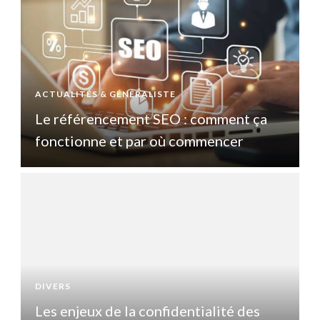
ACTUALITÉS & GÉNÉRALISTE
A
Le référencement SEO : comment ça
fonctionne et par où commencer
DIVERS
D
Les enjeux de la confidentialité des
L