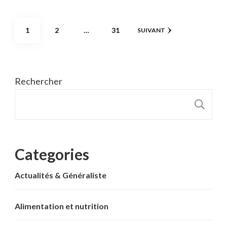
Pagination
PAGE
PAGE
PAGE
1
2
…
31
SUIVANT
des
publications
Rechercher
R
Categories
Actualités & Généraliste
Alimentation et nutrition