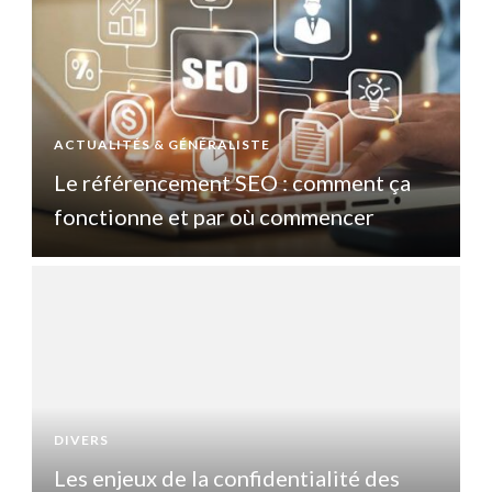
ACTUALITÉS & GÉNÉRALISTE
A
Le référencement SEO : comment ça
fonctionne et par où commencer
DIVERS
D
Les enjeux de la confidentialité des
L