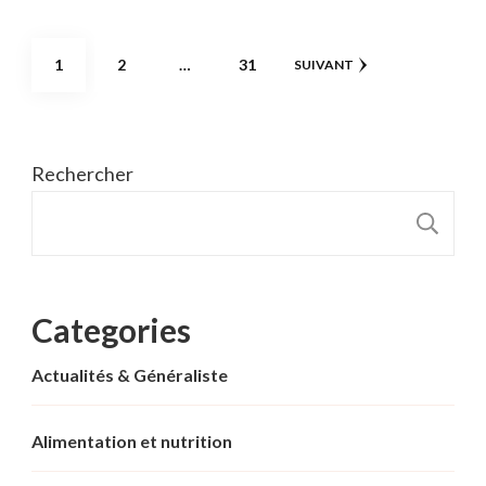
Pagination
PAGE
PAGE
PAGE
1
2
…
31
SUIVANT
des
publications
Rechercher
R
Categories
Actualités & Généraliste
Alimentation et nutrition