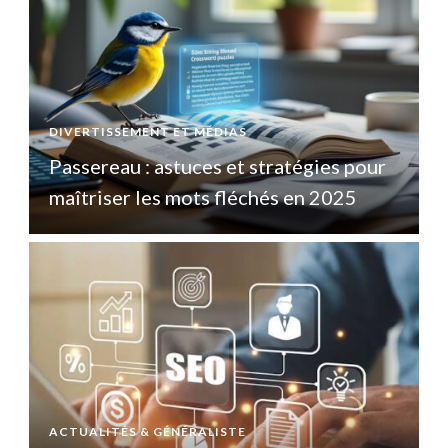
DIVERTISSEMENT ET MÉDIAS
D
Passereau : astuces et stratégies pour
P
maîtriser les mots fléchés en 2025
ACTUALITÉS & GÉNÉRALISTE
A