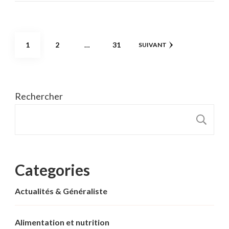
Pagination
PAGE
PAGE
PAGE
1
2
…
31
SUIVANT
des
publications
Rechercher
R
Categories
Actualités & Généraliste
Alimentation et nutrition