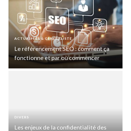
ACTUALITÉS & GÉNÉRALISTE
A
Le référencement SEO : comment ça
fonctionne et par où commencer
DIVERS
D
Les enjeux de la confidentialité des
L