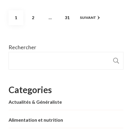
Pagination
PAGE
PAGE
PAGE
1
2
…
31
SUIVANT
des
publications
Rechercher
R
Categories
Actualités & Généraliste
Alimentation et nutrition