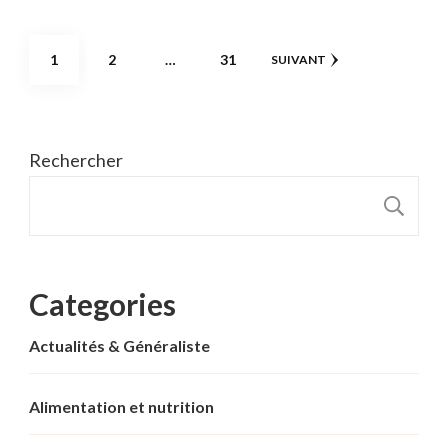
Pagination
PAGE
PAGE
PAGE
1
2
…
31
SUIVANT
des
publications
Rechercher
R
Categories
Actualités & Généraliste
Alimentation et nutrition