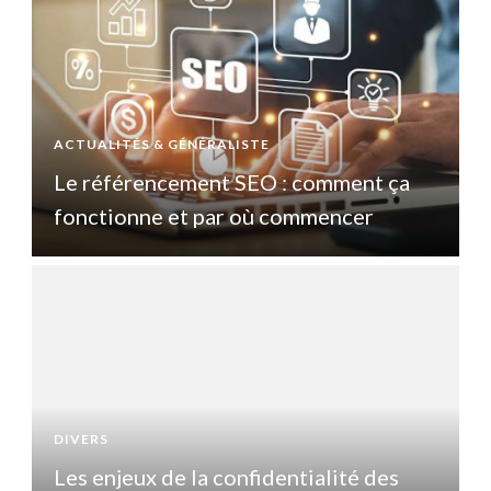
ACTUALITÉS & GÉNÉRALISTE
A
Le référencement SEO : comment ça
fonctionne et par où commencer
DIVERS
D
Les enjeux de la confidentialité des
L