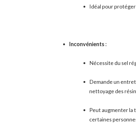
Idéal pour protéger 
Inconvénients :
Nécessite du sel ré
Demande un entretie
nettoyage des résin
Peut augmenter la te
certaines personnes