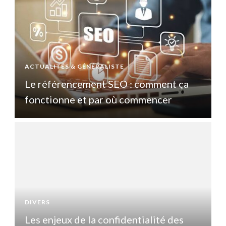
ACTUALITÉS & GÉNÉRALISTE
A
Le référencement SEO : comment ça
fonctionne et par où commencer
DIVERS
D
Les enjeux de la confidentialité des
L