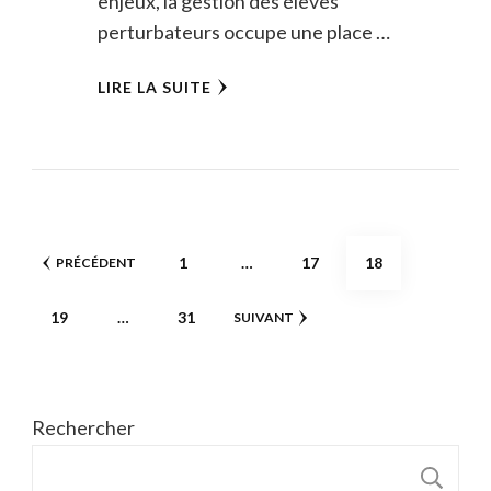
enjeux, la gestion des élèves
perturbateurs occupe une place …
LIRE LA SUITE
Pagination
PAGE
PAGE
PAGE
1
…
17
18
PRÉCÉDENT
des
PAGE
PAGE
19
…
31
SUIVANT
publications
Rechercher
R