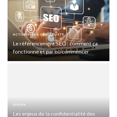
ACTUALITÉS & GÉNÉRALISTE
A
Le référencement SEO : comment ça
fonctionne et par où commencer
DIVERS
D
Les enjeux de la confidentialité des
L