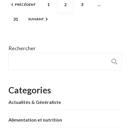
Pagination
PAGE
PAGE
PAGE
1
2
3
…
PRÉCÉDENT
des
PAGE
31
SUIVANT
publications
Rechercher
R
Categories
Actualités & Généraliste
Alimentation et nutrition