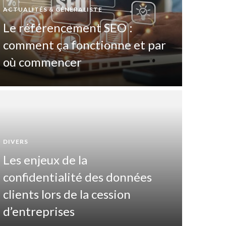
ACTUALITÉS & GÉNÉRALISTE
Le référencement SEO :
comment ça fonctionne et par
où commencer
DIVERS
Les enjeux de la
DIVERTIS
confidentialité des données
Pas
clients lors de la cession
maî
d’entreprises