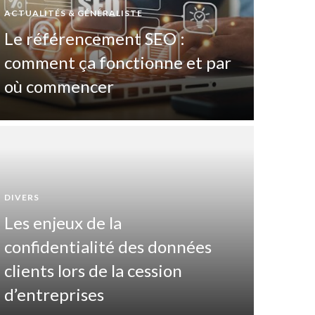
ACTUALITÉS & GÉNÉRALISTE
Le référencement SEO :
comment ça fonctionne et par
où commencer
DIVERS
Les enjeux de la
DIVERTIS
confidentialité des données
Pas
clients lors de la cession
maî
d’entreprises