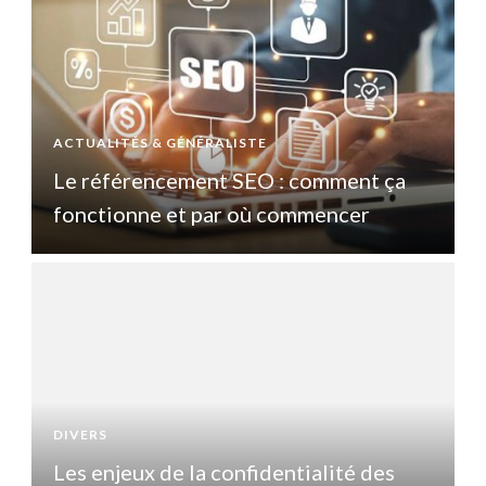
ACTUALITÉS & GÉNÉRALISTE
A
Le référencement SEO : comment ça
fonctionne et par où commencer
DIVERS
D
Les enjeux de la confidentialité des
L