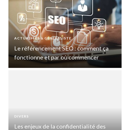
ACTUALITÉS & GÉNÉRALISTE
A
Le référencement SEO : comment ça
fonctionne et par où commencer
DIVERS
D
Les enjeux de la confidentialité des
L