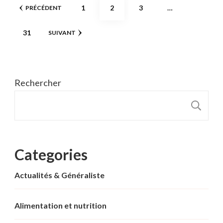
Pagination
PAGE
PAGE
PAGE
1
2
3
…
PRÉCÉDENT
des
PAGE
31
SUIVANT
publications
Rechercher
R
Categories
Actualités & Généraliste
Alimentation et nutrition