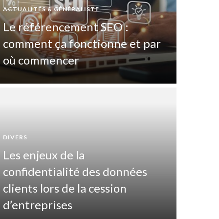
ACTUALITÉS & GÉNÉRALISTE
Le référencement SEO :
comment ça fonctionne et par
où commencer
DIVERS
Les enjeux de la
DIVERTIS
confidentialité des données
Pas
clients lors de la cession
maî
d’entreprises