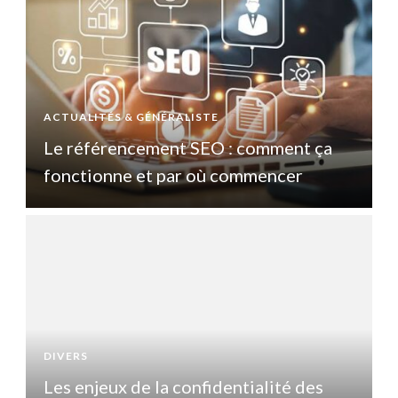
ACTUALITÉS & GÉNÉRALISTE
A
Le référencement SEO : comment ça
fonctionne et par où commencer
DIVERS
D
Les enjeux de la confidentialité des
L