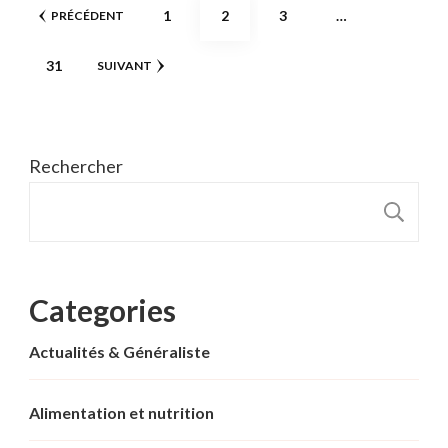
Pagination
PAGE
PAGE
PAGE
1
2
3
…
PRÉCÉDENT
des
PAGE
31
SUIVANT
publications
Rechercher
R
Categories
Actualités & Généraliste
Alimentation et nutrition