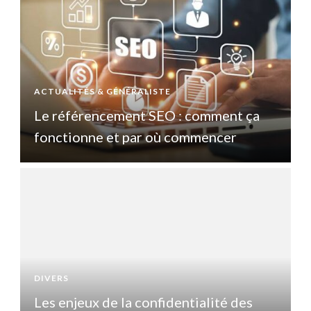
ACTUALITÉS & GÉNÉRALISTE
A
Le référencement SEO : comment ça
fonctionne et par où commencer
DIVERS
D
Les enjeux de la confidentialité des
L