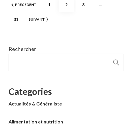
Pagination
PAGE
PAGE
PAGE
1
2
3
…
PRÉCÉDENT
des
PAGE
31
SUIVANT
publications
Rechercher
R
Categories
Actualités & Généraliste
Alimentation et nutrition