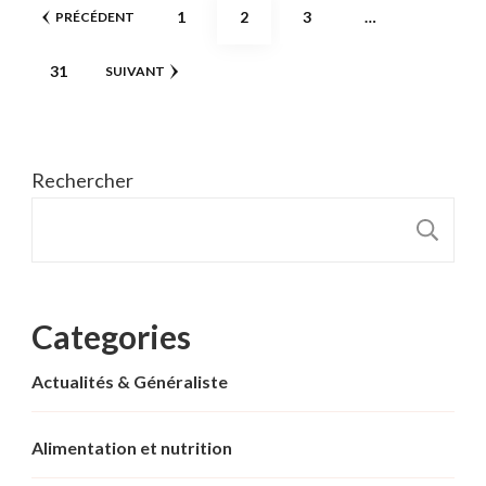
Pagination
PAGE
PAGE
PAGE
1
2
3
…
PRÉCÉDENT
des
PAGE
31
SUIVANT
publications
Rechercher
R
Categories
Actualités & Généraliste
Alimentation et nutrition