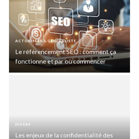
ACTUALITÉS & GÉNÉRALISTE
A
Le référencement SEO : comment ça
fonctionne et par où commencer
DIVERS
D
Les enjeux de la confidentialité des
L