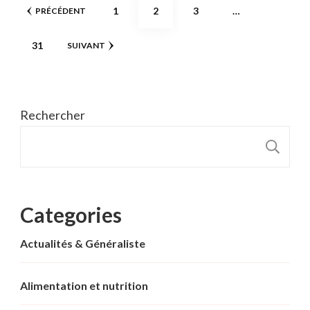
Pagination
PAGE
PAGE
PAGE
1
2
3
…
PRÉCÉDENT
des
PAGE
31
SUIVANT
publications
Rechercher
R
Categories
Actualités & Généraliste
Alimentation et nutrition