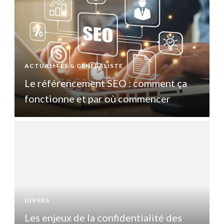
ACTUALITÉS & GÉNÉRALISTE
A
Le référencement SEO : comment ça
fonctionne et par où commencer
DIVERS
D
Les enjeux de la confidentialité des
L