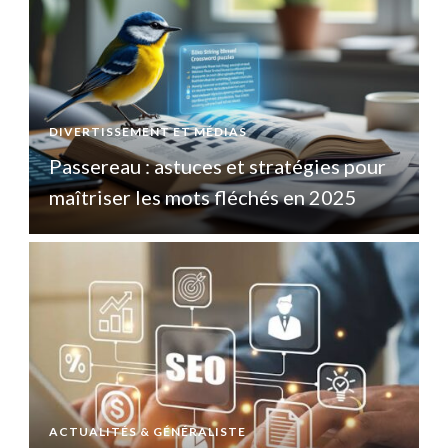
DIVERTISSEMENT ET MÉDIAS
D
Passereau : astuces et stratégies pour
P
maîtriser les mots fléchés en 2025
ACTUALITÉS & GÉNÉRALISTE
A