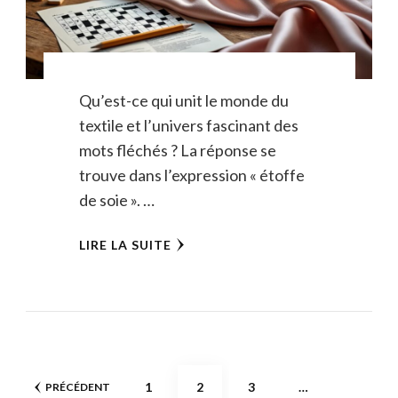
Qu’est-ce qui unit le monde du
textile et l’univers fascinant des
mots fléchés ? La réponse se
trouve dans l’expression « étoffe
de soie ». …
LIRE LA SUITE
Pagination
PAGE
PAGE
PAGE
1
2
3
…
PRÉCÉDENT