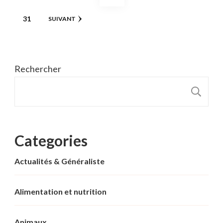
des
PAGE
31
SUIVANT
publications
Rechercher
R
Categories
Actualités & Généraliste
Alimentation et nutrition
Animaux