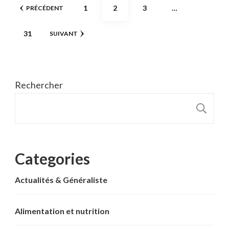
Pagination
PAGE
PAGE
PAGE
1
2
3
…
PRÉCÉDENT
des
PAGE
31
SUIVANT
publications
Rechercher
R
Categories
Actualités & Généraliste
Alimentation et nutrition