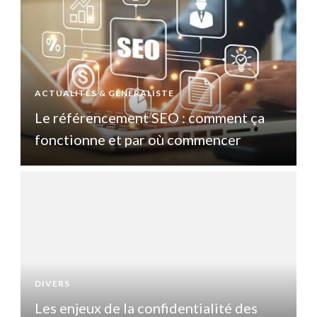
ACTUALITÉS & GÉNÉRALISTE
A
Le référencement SEO : comment ça
fonctionne et par où commencer
DIVERS
D
Les enjeux de la confidentialité des
L