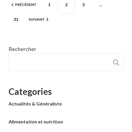
Pagination
PAGE
PAGE
PAGE
1
2
3
…
PRÉCÉDENT
des
PAGE
31
SUIVANT
publications
Rechercher
R
Categories
Actualités & Généraliste
Alimentation et nutrition