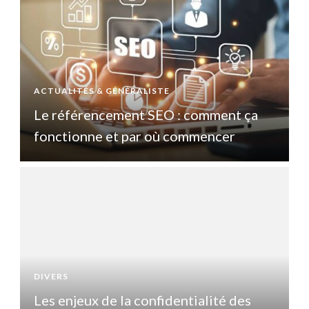
ACTUALITÉS & GÉNÉRALISTE
A
Le référencement SEO : comment ça
fonctionne et par où commencer
DIVERS
D
Les enjeux de la confidentialité des
L