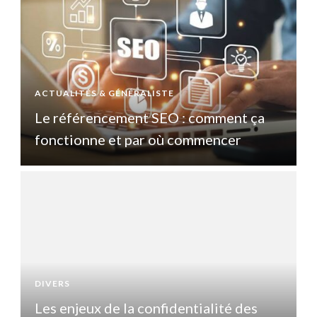
ACTUALITÉS & GÉNÉRALISTE
A
Le référencement SEO : comment ça
fonctionne et par où commencer
DIVERS
D
Les enjeux de la confidentialité des
L