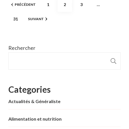
Pagination
PAGE
PAGE
PAGE
1
2
3
…
PRÉCÉDENT
des
PAGE
31
SUIVANT
publications
Rechercher
R
Categories
Actualités & Généraliste
Alimentation et nutrition