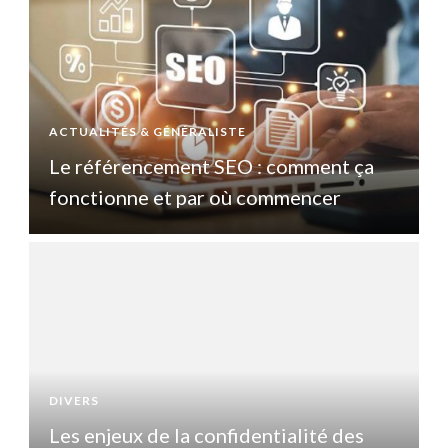
ACTUALITÉS & GÉNÉRALISTE
A
Le référencement SEO : comment ça
fonctionne et par où commencer
DIVERS
D
Les enjeux de la confidentialité des
L