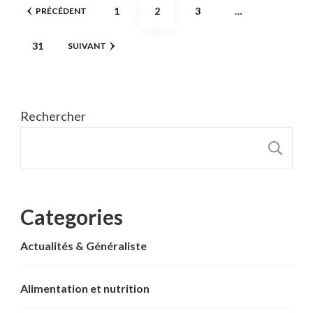
Pagination
PAGE
PAGE
PAGE
1
2
3
…
PRÉCÉDENT
des
PAGE
31
SUIVANT
publications
Rechercher
R
Categories
Actualités & Généraliste
Alimentation et nutrition