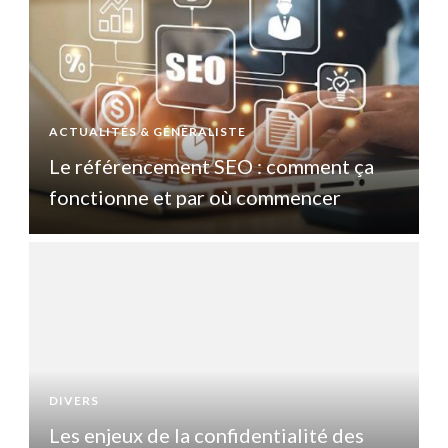
ACTUALITÉS & GÉNÉRALISTE
A
Le référencement SEO : comment ça
fonctionne et par où commencer
DIVERS
D
Les enjeux de la confidentialité des
L