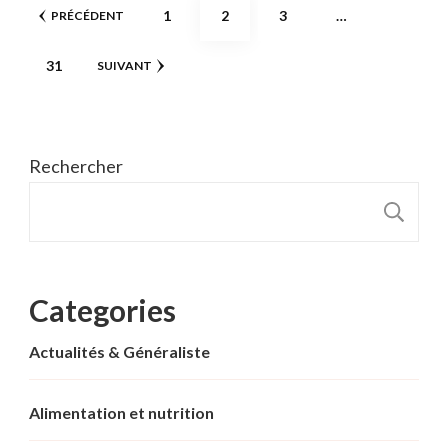
Pagination
PAGE
PAGE
PAGE
1
2
3
…
PRÉCÉDENT
des
PAGE
31
SUIVANT
publications
Rechercher
R
Categories
Actualités & Généraliste
Alimentation et nutrition