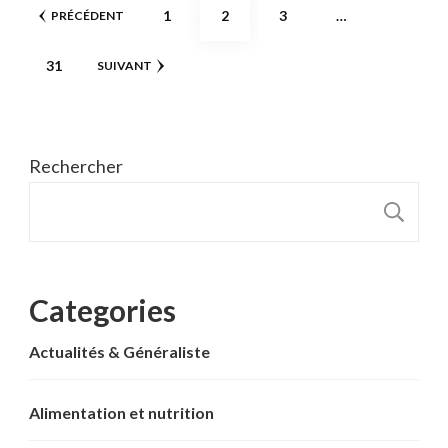
Pagination
PAGE
PAGE
PAGE
1
2
3
…
PRÉCÉDENT
des
PAGE
31
SUIVANT
publications
Rechercher
R
Categories
Actualités & Généraliste
Alimentation et nutrition