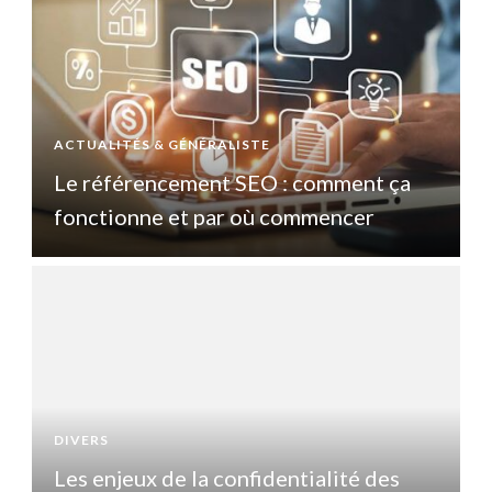
ACTUALITÉS & GÉNÉRALISTE
A
Le référencement SEO : comment ça
fonctionne et par où commencer
DIVERS
D
Les enjeux de la confidentialité des
L