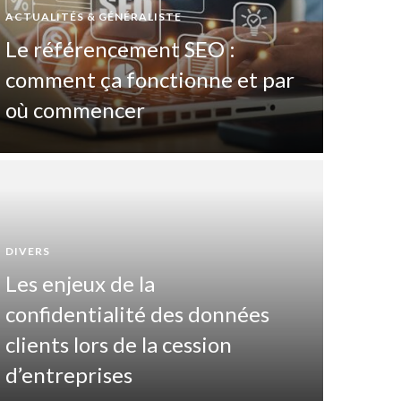
ACTUALITÉS & GÉNÉRALISTE
Le référencement SEO :
comment ça fonctionne et par
où commencer
DIVERS
Les enjeux de la
DIVERTIS
confidentialité des données
Pas
clients lors de la cession
maî
d’entreprises