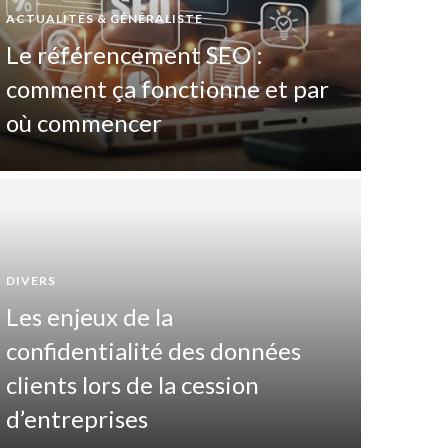
ACTUALITÉS & GÉNÉRALISTE
Le référencement SEO :
comment ça fonctionne et par
où commencer
DIVERS
Les enjeux de la
DIVERTIS
confidentialité des données
Pas
clients lors de la cession
maî
d’entreprises